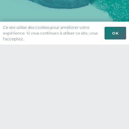
Ce site utilise des cookies pour améliorer votre
OK
expérience. Si vous continuez à utiliser ce site, vous
l'acceptez.
Vous souffrez d’addictions ?
Vous recherchez un logement, un travail, une
formation, une occupation ? L’association «Le
Radeau» répond à vos questions !
Le
guide en ligne
de l’Association fribourgeoise
des institutions spécialisées vous permet
d’obtenir rapidement de nombreuses
informations.